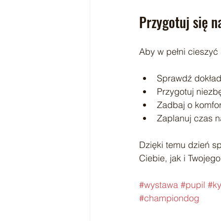
Przygotuj się 
Aby w pełni cieszyć
Sprawdź dokładn
Przygotuj niezb
Zadbaj o komfo
Zaplanuj czas n
Dzięki temu dzień s
Ciebie, jak i Twojego
#wystawa
#pupil
#ky
#championdog