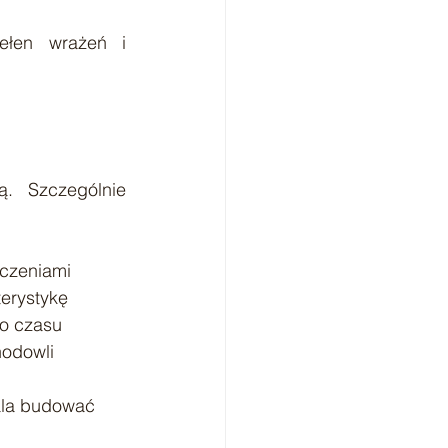
łen wrażeń i 
. Szczególnie 
czeniami
terystykę
o czasu
hodowli
ala budować 