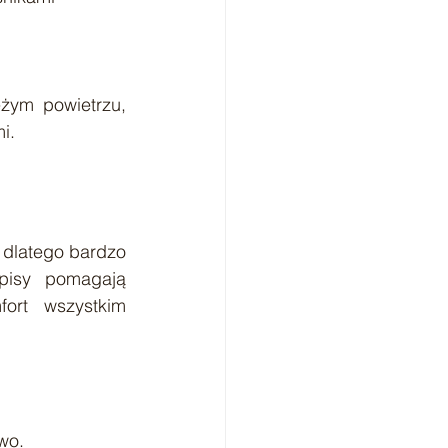
żym powietrzu, 
i.
dlatego bardzo 
pisy pomagają 
rt wszystkim 
wo.