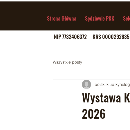
Strona Główna
Sędziowie PKK
Se
NIP 7732406372 KRS 000029283
Wszystkie posty
polski.klub.kynolo
Wystawa K
2026