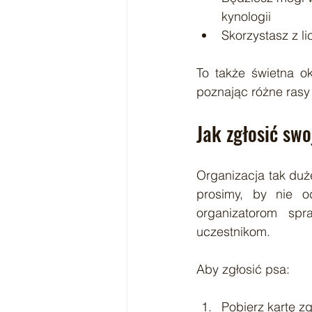
kynologii
Skorzystasz z l
To także świetna ok
poznając różne rasy
Jak zgłosić sw
Organizacja tak du
prosimy, by nie o
organizatorom spr
uczestnikom.
Aby zgłosić psa:
Pobierz kartę z