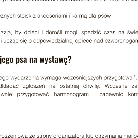
icznych stoisk z akcesoriami i karmą dla psów
azja, by dzieci i dorośli mogli spędzić czas na świe
 i ucząc się o odpowiedzialnej opiece nad czworonogam
ojego psa na wystawę?
żego wydarzenia wymaga wcześniejszych przygotowań, 
dkładać zgłoszeń na ostatnią chwilę. Wczesne za
awnie przygotować harmonogram i zapewnić komfo
głoszeniową ze strony organizatora lub otrzymaj ją mailo