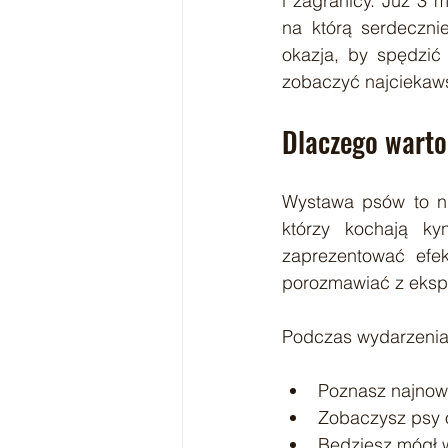
i zagranicy. Już 3
na którą serdeczni
okazja, by spędzić
zobaczyć najciekaw
Dlaczego warto
Wystawa psów to nie
którzy kochają ky
zaprezentować efek
porozmawiać z eksp
Podczas wydarzenia
Poznasz najnow
Zobaczysz psy 
Będziesz mógł w