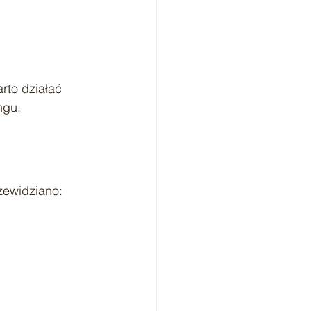
rto działać 
ngu.
zewidziano: