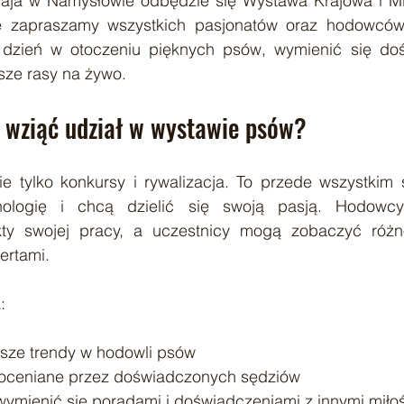
 maja w Namysłowie odbędzie się Wystawa Krajowa i M
e zapraszamy wszystkich pasjonatów oraz hodowców.
 dzień w otoczeniu pięknych psów, wymienić się doś
sze rasy na żywo.
 wziąć udział w wystawie psów?
 tylko konkursy i rywalizacja. To przede wszystkim sp
nologię i chcą dzielić się swoją pasją. Hodowc
ty swojej pracy, a uczestnicy mogą zobaczyć różno
ertami.
:
sze trendy w hodowli psów
oceniane przez doświadczonych sędziów
ymienić się poradami i doświadczeniami z innymi miło