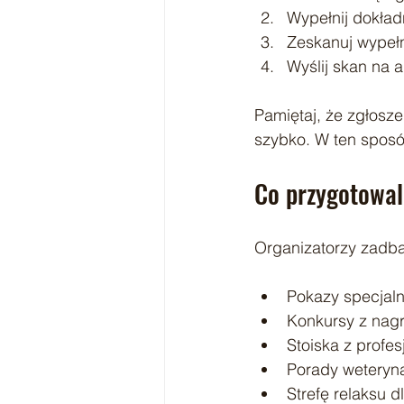
Wypełnij dokład
Zeskanuj wypełn
Wyślij skan na 
Pamiętaj, że zgłosz
szybko. W ten sposób
Co przygotowal
Organizatorzy zadbal
Pokazy specjaln
Konkursy z nag
Stoiska z profe
Porady weteryna
Strefę relaksu 