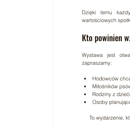
Dzięki temu każdy
wartościowych spot
Kto powinien w
Wystawa jest otwar
zapraszamy:
Hodowców chcąc
Miłośników psów
Rodziny z dzie
Osoby planujące
To wydarzenie, k