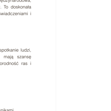
iędzynarodowa, 
 To doskonała 
wiadczeniami i 
otkanie ludzi, 
y mają szansę 
rodność ras i 
śnikami 