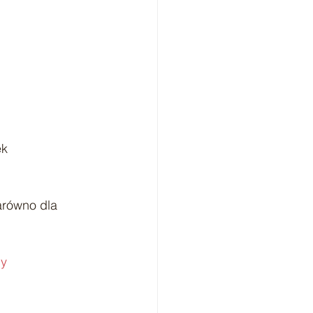
ek
arówno dla 
ny