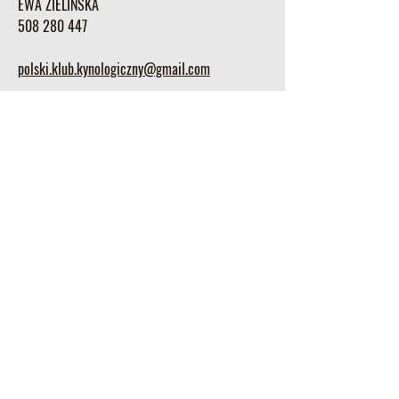
EWA ZIELIŃSKA
508 280 447
polski.klub.kynologiczny@gmail.com
https://www.facebook.com/polskiklubkynologic
zny
wystawy.polskiklubkynologiczny@wp.pl
Numery kont bankowych
NUMERY KONT BANKOWYCH POLSKIEGO KLUBU
KYNOLOGICZNEGO :
NUMER KONTA GŁÓWNEGO :
70 1140 2004 0000
3702 7660 1244