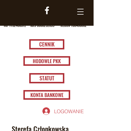
NIP
7732406372
KRS
0000292835
REGON
100460862
CENNIK
HODOWLE PKK
STATUT
KONTA BANKOWE
LOGOWANIE
Sterefa Członkowska